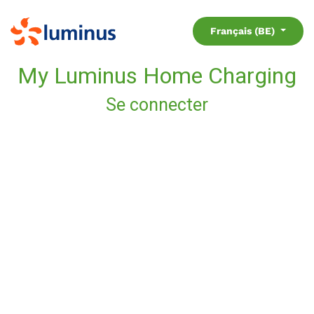
Se rendre au contenu
Français (BE)
My Luminus Home Charging
Se connecter